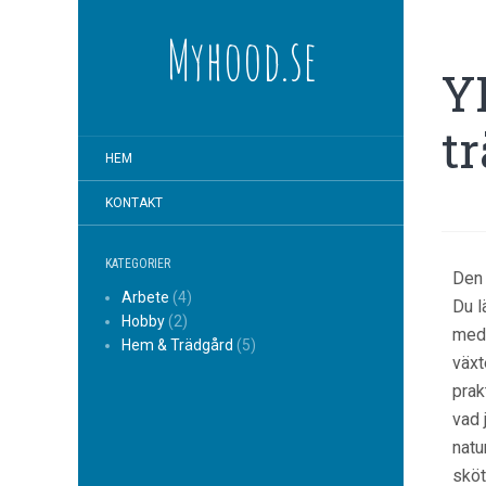
Myhood.se
YH
t
HEM
KONTAKT
KATEGORIER
Den 
Arbete
(4)
Du l
Hobby
(2)
med 
Hem & Trädgård
(5)
växt
prak
vad 
natu
sköt