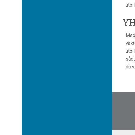
utbi
YH
Med 
växt
utbi
såda
du v
Inläg