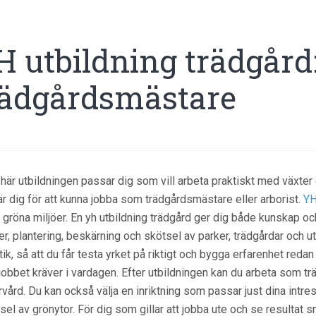
 utbildning trädgård:
rädgårdsmästare
här utbildningen passar dig som vill arbeta praktiskt med växter 
är dig för att kunna jobba som trädgårdsmästare eller arborist.
YH
gröna miljöer. En yh utbildning trädgård ger dig både kunskap och
er, plantering, beskärning och skötsel av parker, trädgårdar och u
tik, så att du får testa yrket på riktigt och bygga erfarenhet redan
jobbet kräver i vardagen. Efter utbildningen kan du arbeta som t
rvård. Du kan också välja en inriktning som passar just dina intre
sel av grönytor. För dig som gillar att jobba ute och se resultat sn